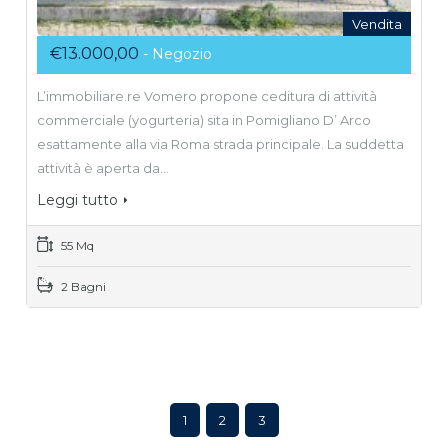
Vendita
€13.000,00
- Negozio
L’immobiliare.re Vomero propone ceditura di attività
commerciale (yogurteria) sita in Pomigliano D’ Arco
esattamente alla via Roma strada principale. La suddetta
attività è aperta da…
Leggi tutto
55 Mq
2 Bagni
1
2
3