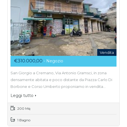
Vendita
€310.000,00
- Negozio
San Giorgio a Cremano, Via Antonio Gramsci, in zona
densamente abitata e poco distante da Piazza Carlo Di
Borbone e Corso Umberto proponiamo in vendita…
Leggi tutto
200 Mq
1 Bagno